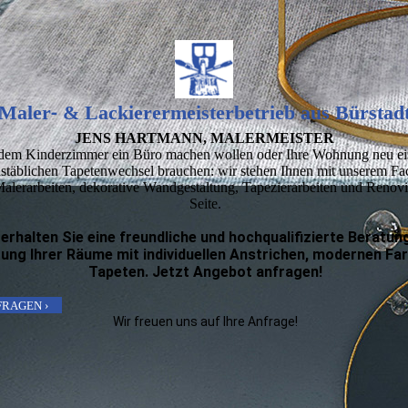
Maler- & Lackierer­­meister­betrieb aus Bürstad
JENS HARTMANN, MALER­MEISTER
dem Kinder­zimmer ein Büro machen wollen oder Ihre Wohnung neu ei
­stäb­lichen Tapeten­wechsel brauchen: wir stehen Ihnen mit unserem Fa
ler­arbeiten, deko­rative Wand­gestaltung, Tapezier­arbeiten und Renov
Seite.
 erhalten Sie eine freundliche und hochqualifizierte Beratun
ung Ihrer Räume mit individuellen Anstrichen, modernen Fa
Tapeten. Jetzt Angebot anfragen!
FRAGEN ›
Wir freuen uns auf Ihre Anfrage!