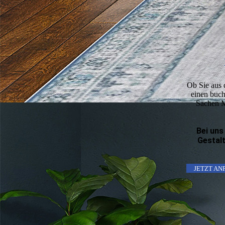
Ob Sie aus 
einen buch
Sachen Ma
Bei uns
Gestalt
JETZT AN