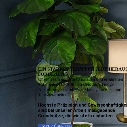
Über uns
EIN STARKES TEAM FÜR JEDE HERAUS­­
FORDERUNG
Unser Team aus professionellen und erfahrenen
Mitarbeitern bietet Ihnen stets zuverlässige
Ausführungen sämtlicher Maler-, Lackier- und
Tapezierarbeiten!
Höchste Präzision und Gewissen­haftigke
sind bei unserer Arbeit maßgebende
Grundsätze, die wir stets einhalten.
MEHR ÜBER UNS