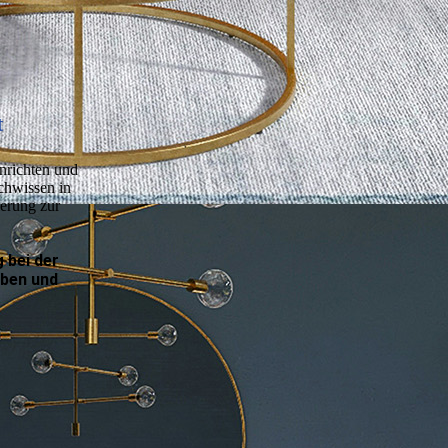
t
nrichten und
ch­wissen in
ierung zur
g bei der
rben und